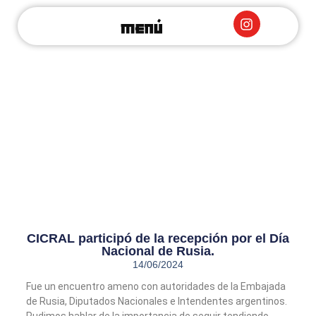
Sobre Nosotros
Acuerdos de Cooperación
Eventos Internacionales
Columna Café com Vodka
CICRAL participó de la recepción por el Día
Nacional de Rusia.
14/06/2024
Fue un encuentro ameno con autoridades de la Embajada
de Rusia, Diputados Nacionales e Intendentes argentinos.
Pudimos hablar de la importancia de seguir tendiendo