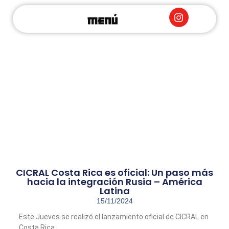
Sobre Nosotros
Acuerdos de Cooperación
Eventos Internacionales
Columna Café com Vodka
CICRAL Costa Rica es oficial: Un paso más
hacia la integración Rusia – América
Latina
15/11/2024
Este Jueves se realizó el lanzamiento oficial de CICRAL en
Costa Rica.